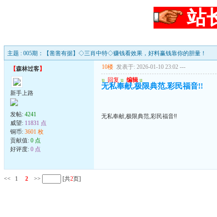
站
主题 : 005期：【凿凿有据】◇三肖中特◇赚钱看效果，好料赢钱靠你的胆量！
10楼
发表于: 2026-01-10 23:02
---
【
森林过客
】
u
回复
u
编辑
u
无私奉献,极限典范,彩民福音!!
新手上路
发帖:
4241
无私奉献,极限典范,彩民福音!!
威望:
11831 点
铜币:
3601 枚
贡献值:
0 点
好评度:
0 点
<<
1
2
>>
[共
2
页]