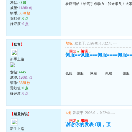
发帖:
4310
看萜回帖！给高手点动力！我来带头！大
威望:
11860 点
铜币:
3570 枚
贡献值:
0 点
好评度:
0 点
地板
发表于: 2026-01-10 22:43
---
【
狄青
】
u
回复
u
编辑
u
佩服==佩服===佩服====佩服==
新手上路
发帖:
4445
佩服==佩服===佩服====佩服=====佩服=
威望:
12061 点
铜币:
3688 枚
贡献值:
0 点
好评度:
0 点
4楼
发表于: 2026-01-10 22:44
---
【
赌圣传说
】
u
回复
u
编辑
u
谢谢你的发表 !顶，顶
新手上路