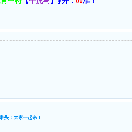
三肖中特
【
牛虎马
】∮开：
00
准！
带头！大家一起来！