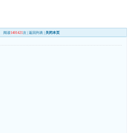
阅读
1401421
次 |
返回列表
|
关闭本页