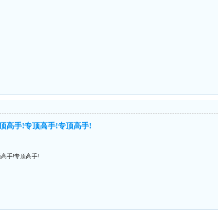
顶高手!专顶高手!专顶高手!
高手!专顶高手!