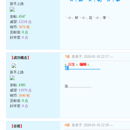
新手上路
发帖:
4547
╰☆╮鲜╰☆╮花╰☆╮掌╰
威望:
12218 点
铜币:
3676 枚
贡献值:
0 点
好评度:
0 点
7楼
发表于: 2026-01-10 22:57
---
【
成功概念
】
u
回复
u
编辑
u
顶...........................
新手上路
发帖:
4385
顶...........................
威望:
11979 点
铜币:
3640 枚
贡献值:
0 点
好评度:
0 点
8楼
发表于: 2026-01-10 22:59
---
【
谷雨
】