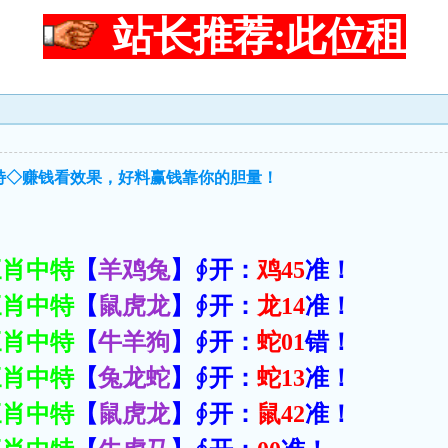
站长推荐:此位租
中特◇赚钱看效果，好料赢钱靠你的胆量！
三肖中特
【
羊鸡兔
】∮开：
鸡45
准！
三肖中特
【
鼠虎龙
】∮开：
龙14
准！
三肖中特
【
牛羊狗
】∮开：
蛇01
错！
三肖中特
【
兔龙蛇
】∮开：
蛇13
准！
三肖中特
【
鼠虎龙
】∮开：
鼠42
准！