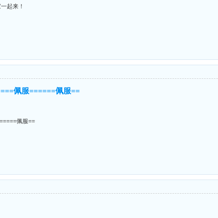
家一起来！
===佩服======佩服==
=====佩服==