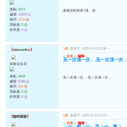
发帖:
4373
谢谢你的发表 !顶，顶
威望:
12078 点
铜币:
3719 枚
贡献值:
0 点
好评度:
0 点
5楼
发表于: 2026-01-10 22:48
---
【
simacardwe
】
u
回复
u
编辑
u
见一次顶一次．.见一次顶一次．
未验证会员
发帖:
4419
见一次顶一次．.见一次顶一次．.
威望:
6540 点
铜币:
893 枚
贡献值:
0 点
好评度:
0 点
6楼
发表于: 2026-01-10 22:55
---
【
咖啡丽丽
】
u
回复
u
编辑
u
╰☆╮鲜╰☆╮花╰☆╮掌╰