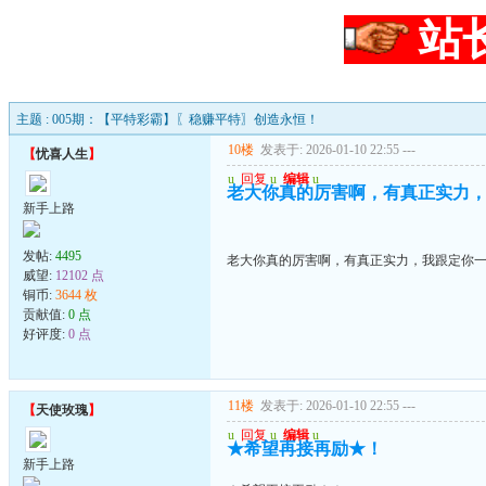
站
主题 : 005期：【平特彩霸】〖稳赚平特〗创造永恒！
10楼
发表于: 2026-01-10 22:55
---
【
忧喜人生
】
u
回复
u
编辑
u
老大你真的厉害啊，有真正实力
新手上路
发帖:
4495
老大你真的厉害啊，有真正实力，我跟定你
威望:
12102 点
铜币:
3644 枚
贡献值:
0 点
好评度:
0 点
11楼
发表于: 2026-01-10 22:55
---
【
天使玫瑰
】
u
回复
u
编辑
u
★希望再接再励★！
新手上路