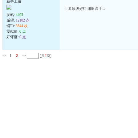
新手上路
世界顶级好料,谢谢高手...
发帖:
4495
威望:
12102 点
铜币:
3644 枚
贡献值:
0 点
好评度:
0 点
<<
1
2
>>
[共
2
页]