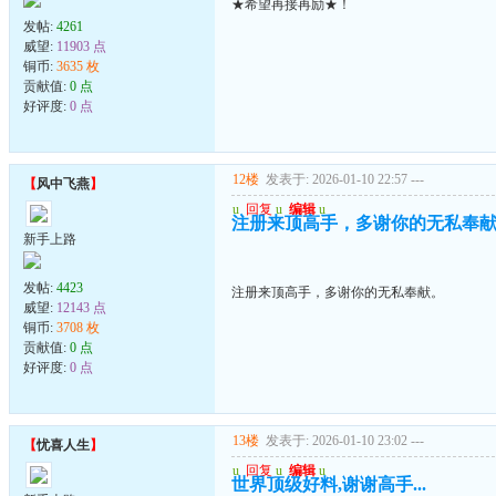
★希望再接再励★！
发帖:
4261
威望:
11903 点
铜币:
3635 枚
贡献值:
0 点
好评度:
0 点
12楼
发表于: 2026-01-10 22:57
---
【
风中飞燕
】
u
回复
u
编辑
u
注册来顶高手，多谢你的无私奉
新手上路
发帖:
4423
注册来顶高手，多谢你的无私奉献。
威望:
12143 点
铜币:
3708 枚
贡献值:
0 点
好评度:
0 点
13楼
发表于: 2026-01-10 23:02
---
【
忧喜人生
】
u
回复
u
编辑
u
世界顶级好料,谢谢高手...