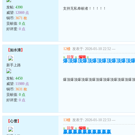
发帖:
4390
支持无私奉献者！！！！！
威望:
12069 点
铜币:
3671 枚
贡献值:
0 点
好评度:
0 点
12楼
发表于: 2026-01-10 22:52
---
【
如水清
】
u
回复
u
编辑
u
爆顶爆顶爆顶爆顶爆顶爆顶爆顶
新手上路
发帖:
4450
爆顶爆顶爆顶爆顶爆顶爆顶爆顶爆顶爆顶爆
威望:
11989 点
铜币:
3631 枚
贡献值:
0 点
好评度:
0 点
13楼
发表于: 2026-01-10 22:53
---
【
心雪
】
u
回复
u
编辑
u
赢赢赢赢赢赢赢赢赢赢