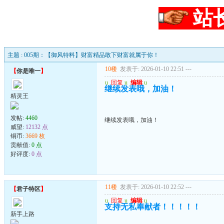
站
主题 : 005期：【御风特料】财富精品敢下财富就属于你！
10楼
发表于: 2026-01-10 22:51
---
【
你是唯一
】
u
回复
u
编辑
u
继续发表哦，加油！
精灵王
发帖:
4460
继续发表哦，加油！
威望:
12132 点
铜币:
3669 枚
贡献值:
0 点
好评度:
0 点
11楼
发表于: 2026-01-10 22:52
---
【
君子特区
】
u
回复
u
编辑
u
支持无私奉献者！！！！！
新手上路