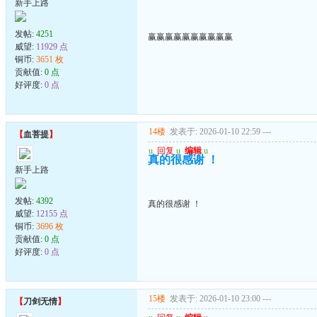
新手上路
发帖:
4251
赢赢赢赢赢赢赢赢赢赢
威望:
11929 点
铜币:
3651 枚
贡献值:
0 点
好评度:
0 点
14楼
发表于: 2026-01-10 22:59
---
【
血菩提
】
u
回复
u
编辑
u
真的很感谢 ！
新手上路
发帖:
4392
真的很感谢 ！
威望:
12155 点
铜币:
3696 枚
贡献值:
0 点
好评度:
0 点
15楼
发表于: 2026-01-10 23:00
---
【
刀剑无情
】