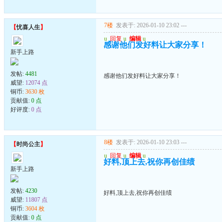
7楼
发表于: 2026-01-10 23:02
---
【
忧喜人生
】
u
回复
u
编辑
u
感谢他们发好料让大家分享！
新手上路
发帖:
4481
感谢他们发好料让大家分享！
威望:
12074 点
铜币:
3630 枚
贡献值:
0 点
好评度:
0 点
8楼
发表于: 2026-01-10 23:03
---
【
时尚公主
】
u
回复
u
编辑
u
好料,顶上去,祝你再创佳绩
新手上路
发帖:
4230
好料,顶上去,祝你再创佳绩
威望:
11807 点
铜币:
3604 枚
贡献值:
0 点