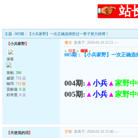
站
主题 : 005期：【小兵家野】一次正确选择胜过一辈子努力拼搏！
楼主
发表于: 2026-01-10 22:21
---
【
小兵家野
】
u
回复
u
编辑
u
005期：【小兵家野】一次正确
侠客
发帖:
286
威望:
753 点
004期:
▲
小兵
▲
家野中
铜币:
753 枚
贡献值:
0 点
005期:
▲
小兵
▲
家野中
好评度:
0 点
沙发
发表于: 2026-01-10 22:40
---
【
天使流的泪
】