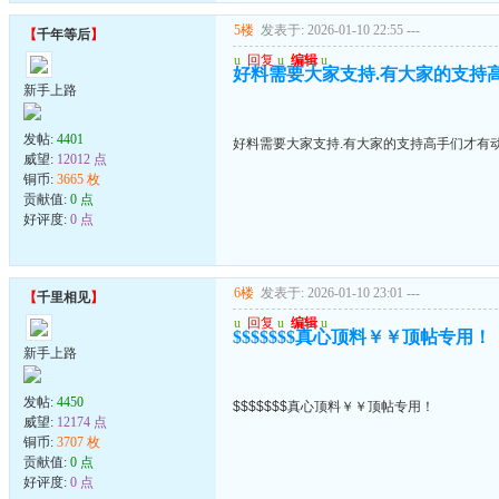
5楼
发表于: 2026-01-10 22:55
---
【
千年等后
】
u
回复
u
编辑
u
好料需要大家支持.有大家的支持高手
新手上路
发帖:
4401
好料需要大家支持.有大家的支持高手们才有动力
威望:
12012 点
铜币:
3665 枚
贡献值:
0 点
好评度:
0 点
6楼
发表于: 2026-01-10 23:01
---
【
千里相见
】
u
回复
u
编辑
u
$$$$$$$真心顶料￥￥顶帖专用！
新手上路
发帖:
4450
$$$$$$$真心顶料￥￥顶帖专用！
威望:
12174 点
铜币:
3707 枚
贡献值:
0 点
好评度:
0 点