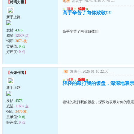
地板
发表于: 2026-01-10 22:50
---
【
特码力量
】
u
回复
u
编辑
u
高手辛苦了向你致敬!!!!
新手上路
发帖:
4376
高手辛苦了向你致敬!!!!
威望:
12067 点
铜币:
3673 枚
贡献值:
0 点
好评度:
0 点
4楼
发表于: 2026-01-10 22:50
---
【
火爆作者
】
u
回复
u
编辑
u
轻轻的敲打我的饭盘，深深地表
新手上路
发帖:
4373
轻轻的敲打我的饭盘，深深地表示对你的敬
威望:
11687 点
铜币:
3470 枚
贡献值:
0 点
好评度:
0 点