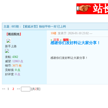
站
主题 : 005期：【紫嫣冰雪】独创平特一肖!已上料
10楼
发表于: 2026-01-10 23:02
---
【
雨后阳光
】
u
回复
u
编辑
u
感谢你们发好料让大家分享！
新手上路
发帖:
4362
感谢你们发好料让大家分享！
威望:
12063 点
铜币:
3675 枚
贡献值:
0 点
好评度:
0 点
<<
1
2
>>
[共
2
页]