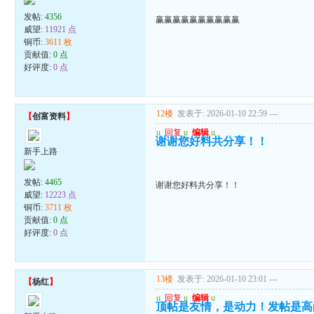
发帖:
4356
赢赢赢赢赢赢赢赢赢赢
威望:
11921 点
铜币:
3611 枚
贡献值:
0 点
好评度:
0 点
12楼
发表于: 2026-01-10 22:59
---
【
创富资料
】
u
回复
u
编辑
u
谢谢您好料共分享！！
新手上路
发帖:
4465
谢谢您好料共分享！！
威望:
12223 点
铜币:
3711 枚
贡献值:
0 点
好评度:
0 点
13楼
发表于: 2026-01-10 23:01
---
【
杨红
】
u
回复
u
编辑
u
顶帖是友情，是动力！发帖是高