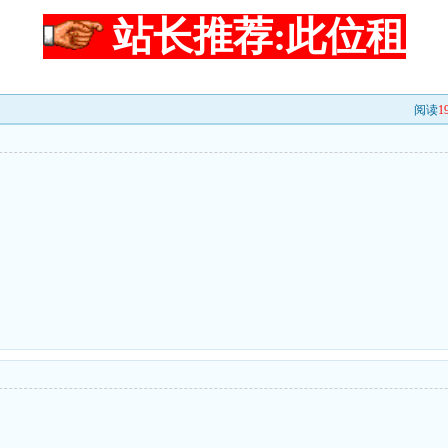
站长推荐:此位租
阅读
1