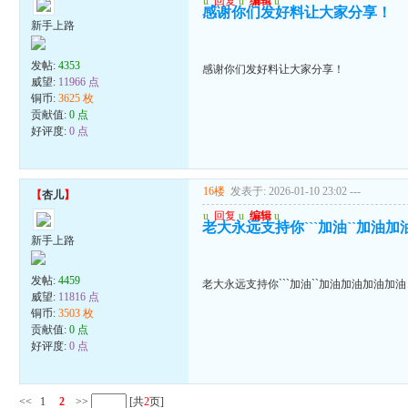
u
回复
u
编辑
u
感谢你们发好料让大家分享！
新手上路
发帖:
4353
感谢你们发好料让大家分享！
威望:
11966 点
铜币:
3625 枚
贡献值:
0 点
好评度:
0 点
16楼
发表于: 2026-01-10 23:02
---
【
杏儿
】
u
回复
u
编辑
u
老大永远支持你```加油``加油
新手上路
发帖:
4459
老大永远支持你```加油``加油加油加油加油
威望:
11816 点
铜币:
3503 枚
贡献值:
0 点
好评度:
0 点
<<
1
2
>>
[共
2
页]