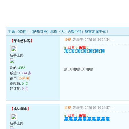
主题 : 005期：【酷酷肖神】精选《大小合数中特》财富定属于你！
10楼
发表于: 2026-01-10 22:54
---
【
深山悠林客
】
u
回复
u
编辑
u
顶!顶!顶!顶!顶!顶!顶
新手上路
发帖:
4356
顶!顶!顶!顶!顶!顶!顶
威望:
11744 点
铜币:
3504 枚
贡献值:
0 点
好评度:
0 点
11楼
发表于: 2026-01-10 22:57
---
【
成功概念
】
u
回复
u
编辑
u
赢赢赢赢赢赢赢赢赢赢
新手上路