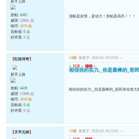
新手上路
发帖:
4385
顶帖是友情，是动力！发帖是高尚！！！
威望:
12061 点
铜币:
3678 枚
贡献值:
0 点
好评度:
0 点
14楼
发表于: 2026-01-10 23:02
---
【
红姐传奇
】
u
回复
u
编辑
u
相信你的实力,_你是最棒的_彩
新手上路
发帖:
4429
相信你的实力,_你是最棒的_彩民有你发大
威望:
11998 点
铜币:
3629 枚
贡献值:
0 点
好评度:
0 点
15楼
发表于: 2026-01-10 23:02
---
【
天平元帅
】