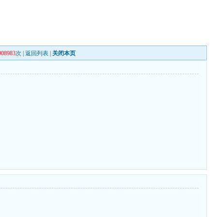
908983
次 |
返回列表
|
关闭本页