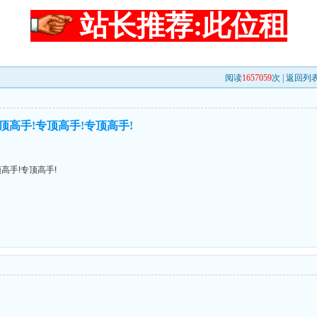
站长推荐:此位租
阅读
1657059
次 |
返回列
顶高手!专顶高手!专顶高手!
高手!专顶高手!