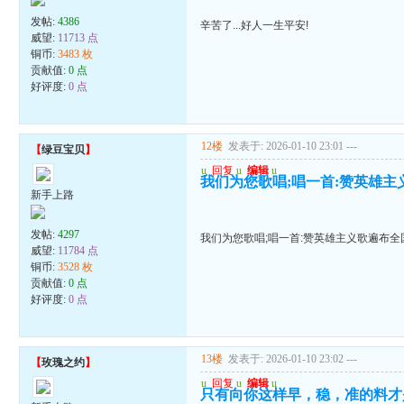
发帖:
4386
辛苦了...好人一生平安!
威望:
11713 点
铜币:
3483 枚
贡献值:
0 点
好评度:
0 点
12楼
发表于: 2026-01-10 23:01
---
【
绿豆宝贝
】
u
回复
u
编辑
u
我们为您歌唱;唱一首:赞英雄主
新手上路
发帖:
4297
我们为您歌唱;唱一首:赞英雄主义歌遍布全
威望:
11784 点
铜币:
3528 枚
贡献值:
0 点
好评度:
0 点
13楼
发表于: 2026-01-10 23:02
---
【
玫瑰之约
】
u
回复
u
编辑
u
只有向你这样早，稳，准的料才