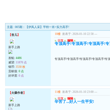
主题 : 005期：【伊风人采】平特一肖=实力高手!
10楼
发表于: 2026-01-10 22:58
---
【
杏儿
】
u
回复
u
编辑
u
专顶高手!专顶高手!专顶高手!专
新手上路
发帖:
4486
专顶高手!专顶高手!专顶高手!专顶高手!专顶
威望:
11870 点
铜币:
3530 枚
贡献值:
0 点
好评度:
0 点
11楼
发表于: 2026-01-10 23:00
---
【
火爆作者
】
u
回复
u
编辑
u
辛苦了...好人一生平安!
新手上路