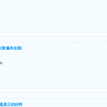
义歌遍布全国!
国!
是真正的好料