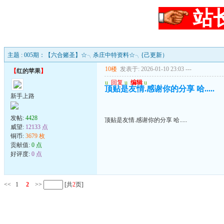
站
主题 : 005期：【六合赌圣】☆╮杀庄中特资料☆╮{己更新）
10楼
发表于: 2026-01-10 23:03
---
【
红的苹果
】
u
回复
u
编辑
u
顶贴是友情.感谢你的分享 哈.....
新手上路
发帖:
4428
顶贴是友情.感谢你的分享 哈.....
威望:
12133 点
铜币:
3679 枚
贡献值:
0 点
好评度:
0 点
<<
1
2
>>
[共
2
页]