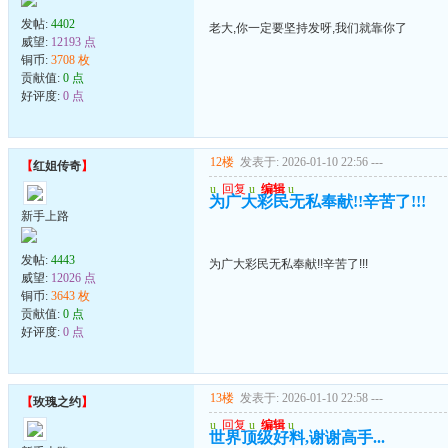
发帖:
4402
老大,你一定要坚持发呀,我们就靠你了
威望:
12193 点
铜币:
3708 枚
贡献值:
0 点
好评度:
0 点
12楼
发表于: 2026-01-10 22:56
---
【
红姐传奇
】
u
回复
u
编辑
u
为广大彩民无私奉献!!辛苦了!!!
新手上路
发帖:
4443
为广大彩民无私奉献!!辛苦了!!!
威望:
12026 点
铜币:
3643 枚
贡献值:
0 点
好评度:
0 点
13楼
发表于: 2026-01-10 22:58
---
【
玫瑰之约
】
u
回复
u
编辑
u
世界顶级好料,谢谢高手...