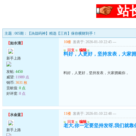
站
主题 : 005期：【决战码神】精选【三肖】保你横财到手！
10楼
发表于: 2026-01-10 22:45
---
【
如水清
】
u
回复
u
编辑
u
料好，人更好，坚持发表，大家
新手上路
发帖:
4450
料好，人更好，坚持发表，大家拥戴你，
威望:
11989 点
铜币:
3631 枚
贡献值:
0 点
好评度:
0 点
11楼
发表于: 2026-01-10 22:48
---
【
水金蓝
】
u
回复
u
编辑
u
老大,你一定要坚持发呀,我们就靠
新手上路