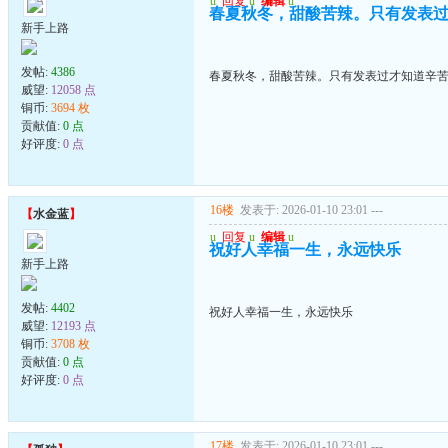
u
回复
u
编辑
u
春夏秋冬，甜酸苦辣。只有发表
新手上路
发帖:
4386
春夏秋冬，甜酸苦辣。只有发表过才知道辛
威望:
12058 点
铜币:
3694 枚
贡献值:
0 点
好评度:
0 点
16楼
发表于: 2026-01-10 23:01
---
【
水金蓝
】
u
回复
u
编辑
u
祝好人幸福一生，永远快乐
新手上路
发帖:
4402
祝好人幸福一生，永远快乐
威望:
12193 点
铜币:
3708 枚
贡献值:
0 点
好评度:
0 点
17楼
发表于: 2026-01-10 23:01
---