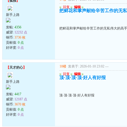
【
孤独
】
u
回复
u
编辑
u
把鲜花和掌声献给辛苦工作的无
新手上路
发帖:
4356
把鲜花和掌声献给辛苦工作的无私伟大的高
威望:
12232 点
铜币:
3736 枚
贡献值:
0 点
好评度:
0 点
18楼
发表于: 2026-01-10 23:02
---
【
天才的心
】
u
回复
u
编辑
u
顶·顶·顶·顶·好人有好报
新手上路
发帖:
4417
顶·顶·顶·顶·好人有好报
威望:
12187 点
铜币:
3670 枚
贡献值:
0 点
好评度:
0 点