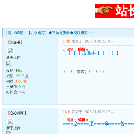
站
主题 : 005期：【六合追踪】◆平特尾资料◆突破极限~！
10楼
发表于: 2026-01-10 22:58
---
【
水金蓝
】
u
回复
u
编辑
u
！！！！顶高手！！！！！
新手上路
发帖:
4402
！！！！顶高手！！！！！
威望:
12193 点
铜币:
3708 枚
贡献值:
0 点
好评度:
0 点
11楼
发表于: 2026-01-10 23:02
---
【
心心相印
】
u
回复
u
编辑
u
====必====顶====辛====苦==
新手上路