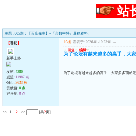
站
主题 : 005期：【灭庄先生】=『合数中特』最稳资料.
10楼
发表于: 2026-01-10 23:01
---
【
香妃
】
u
回复
u
编辑
u
为了论坛有越来越多的高手，大家多
新手上路
发帖:
4380
为了论坛有越来越多的高手，大家多多顶帖吧..
威望:
11987 点
铜币:
3633 枚
贡献值:
0 点
好评度:
0 点
<<
1
2
>>
[共
2
页]