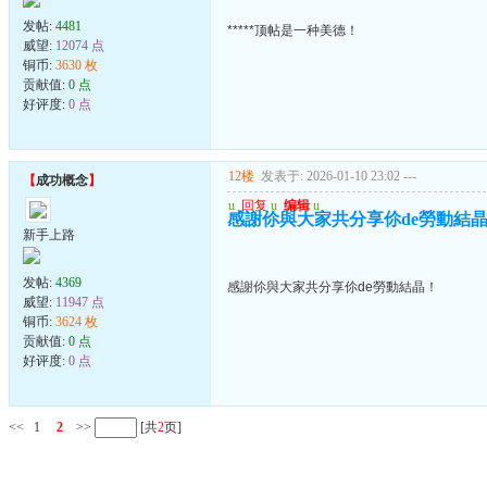
发帖:
4481
*****顶帖是一种美德！
威望:
12074 点
铜币:
3630 枚
贡献值:
0 点
好评度:
0 点
12楼
发表于: 2026-01-10 23:02
---
【
成功概念
】
u
回复
u
编辑
u
感謝伱與大家共分享伱de勞動結
新手上路
发帖:
4369
感謝伱與大家共分享伱de勞動結晶！
威望:
11947 点
铜币:
3624 枚
贡献值:
0 点
好评度:
0 点
<<
1
2
>>
[共
2
页]