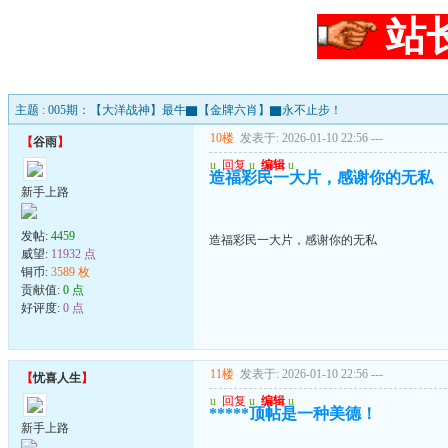
站
主题 : 005期：【大洋战神】最牛▇【金牌六肖】▇永不止步！
10楼
发表于: 2026-01-10 22:56
---
【
谷雨
】
u
回复
u
编辑
u
造福彩民一大片，感谢你的无私
新手上路
发帖:
4459
造福彩民一大片，感谢你的无私
威望:
11932 点
铜币:
3589 枚
贡献值:
0 点
好评度:
0 点
11楼
发表于: 2026-01-10 22:56
---
【
忧喜人生
】
u
回复
u
编辑
u
*****顶帖是一种美德！
新手上路