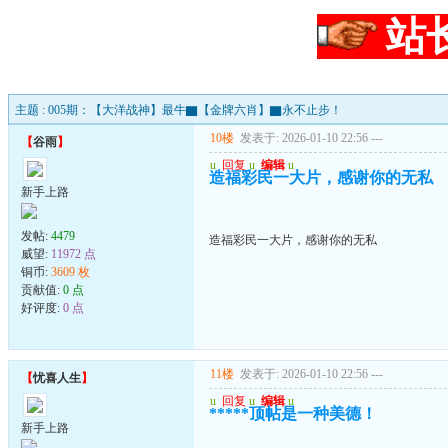
站
主题 : 005期：【大洋战神】最牛▇【金牌六肖】▇永不止步！
10楼
发表于: 2026-01-10 22:56
---
【
谷雨
】
u
回复
u
编辑
u
造福彩民一大片，感谢你的无私
新手上路
发帖:
4479
造福彩民一大片，感谢你的无私
威望:
11972 点
铜币:
3609 枚
贡献值:
0 点
好评度:
0 点
11楼
发表于: 2026-01-10 22:56
---
【
忧喜人生
】
u
回复
u
编辑
u
*****顶帖是一种美德！
新手上路