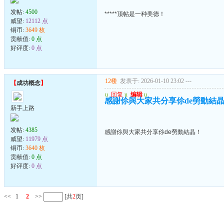
发帖:
4500
*****顶帖是一种美德！
威望:
12112 点
铜币:
3649 枚
贡献值:
0 点
好评度:
0 点
12楼
发表于: 2026-01-10 23:02
---
【
成功概念
】
u
回复
u
编辑
u
感謝伱與大家共分享伱de勞動結
新手上路
发帖:
4385
感謝伱與大家共分享伱de勞動結晶！
威望:
11979 点
铜币:
3640 枚
贡献值:
0 点
好评度:
0 点
<<
1
2
>>
[共
2
页]