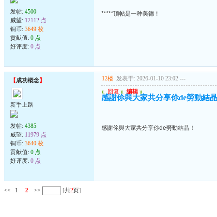
发帖:
4500
*****顶帖是一种美德！
威望:
12112 点
铜币:
3649 枚
贡献值:
0 点
好评度:
0 点
12楼
发表于: 2026-01-10 23:02
---
【
成功概念
】
u
回复
u
编辑
u
感謝伱與大家共分享伱de勞動結
新手上路
发帖:
4385
感謝伱與大家共分享伱de勞動結晶！
威望:
11979 点
铜币:
3640 枚
贡献值:
0 点
好评度:
0 点
<<
1
2
>>
[共
2
页]