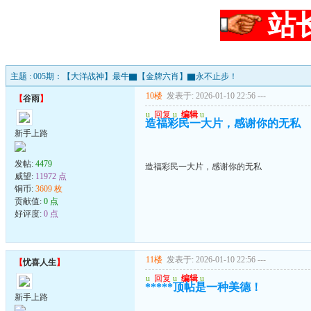
站
主题 : 005期：【大洋战神】最牛▇【金牌六肖】▇永不止步！
10楼
发表于: 2026-01-10 22:56
---
【
谷雨
】
u
回复
u
编辑
u
造福彩民一大片，感谢你的无私
新手上路
发帖:
4479
造福彩民一大片，感谢你的无私
威望:
11972 点
铜币:
3609 枚
贡献值:
0 点
好评度:
0 点
11楼
发表于: 2026-01-10 22:56
---
【
忧喜人生
】
u
回复
u
编辑
u
*****顶帖是一种美德！
新手上路